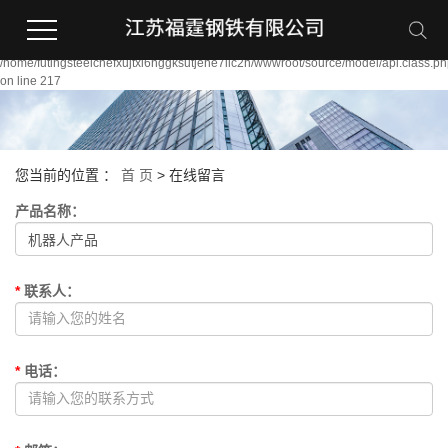
Warning:
file_put_contents(/home/futingsteelcnefxujtxi6nggksutjene7llc2n/wwwroot/source/
failed to open stream: Permission denied in
/home/futingsteelcnefxujtxi6nggksutjene7llc2n/wwwroot/source/model/api.class.p
on line 217
您当前的位置 ：
首 页
> 在线留言
产品名称
：
*
联系人
：
*
电话
：