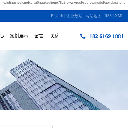
home/futingsteelcnefxujtxi6nggksutjene7llc2n/wwwroot/source/model/api.class.php
English
|
企业分站
|
网站地图
|
RSS
|
XML
182 6169 1881
心
案例展示
留言
联系