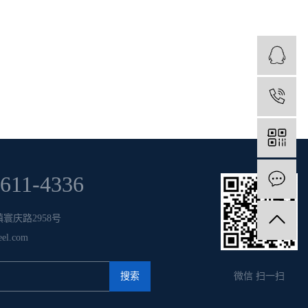
6611-4336
寰庆路2958号
el.com
微信 扫一扫