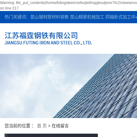
Warning: file_put_contents(/home/futingsteelcnefxujtxi6nggksutjene7llc2n/wwwroo
on line 217
热门关键词：
昆山钢材原材料销售
昆山精密机械加工
四轴卧式加工中
您当前的位置 ：
首 页
> 在线留言