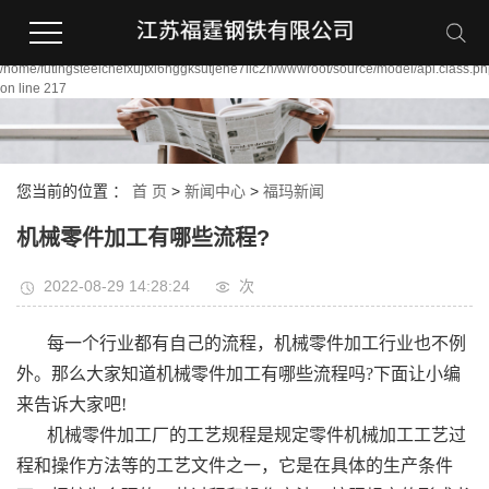
Warning:
file_put_contents(/home/futingsteelcnefxujtxi6nggksutjene7llc2n/wwwroot/source/
failed to open stream: Permission denied in
/home/futingsteelcnefxujtxi6nggksutjene7llc2n/wwwroot/source/model/api.class.p
on line 217
您当前的位置 ：
首 页
>
新闻中心
>
福玛新闻
机械零件加工有哪些流程?
2022-08-29 14:28:24
次
每一个行业都有自己的流程，机械零件加工行业也不例
外。那么大家知道机械零件加工有哪些流程吗?下面让小编
来告诉大家吧!
机械零件加工厂的工艺规程是规定零件机械加工工艺过
程和操作方法等的工艺文件之一，它是在具体的生产条件