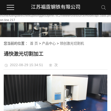
Warning:
file_put_contents(/home/futingsteelcnefxujtxi6nggksutjene7llc2n/wwwroot/source/
failed to open stream: Permission denied in
/home/futingsteelcnefxujtxi6nggksutjene7llc2n/wwwroot/source/model/api.class.p
on line 217
您当前的位置 ：
首 页
>
产品中心
>
领创激光切割机
通快激光切割加工
2022-08-29 15:34:51
次