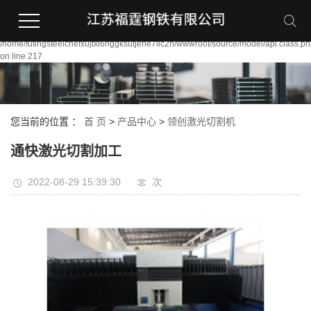
Warning:
file_put_contents(/home/futingsteelcnefxujtxi6nggksutjene7llc2n/wwwroot/source/
failed to open stream: Permission denied in
/home/futingsteelcnefxujtxi6nggksutjene7llc2n/wwwroot/source/model/api.class.p
on line 217
您当前的位置 ：
首 页
>
产品中心
>
领创激光切割机
通快激光切割加工
2022-08-29 15:39:30
次