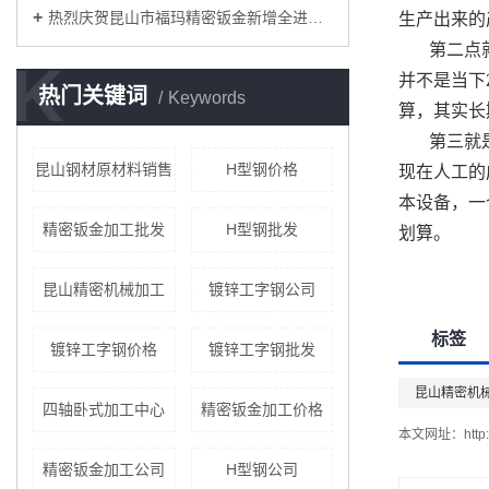
热烈庆贺昆山市福玛精密钣金新增全进口高端钣金加工设备即将投入生产
生产出来的
第二点
K
并不是当下
热门关键词
Keywords
算，其实长
第三就
昆山钢材原材料销售
H型钢价格
现在人工的
本设备，一
精密钣金加工批发
H型钢批发
划算。
昆山精密机械加工
镀锌工字钢公司
标签
镀锌工字钢价格
镀锌工字钢批发
昆山精密机
四轴卧式加工中心
精密钣金加工价格
本文网址：
http
精密钣金加工公司
H型钢公司