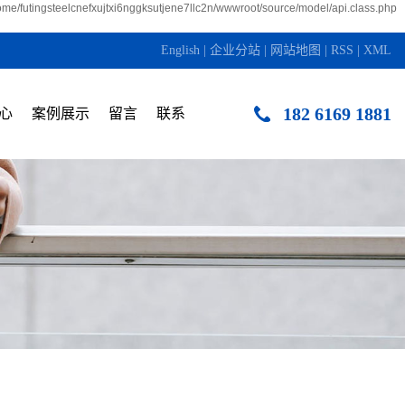
home/futingsteelcnefxujtxi6nggksutjene7llc2n/wwwroot/source/model/api.class.php
English
|
企业分站
|
网站地图
|
RSS
|
XML
182 6169 1881
心
案例展示
留言
联系