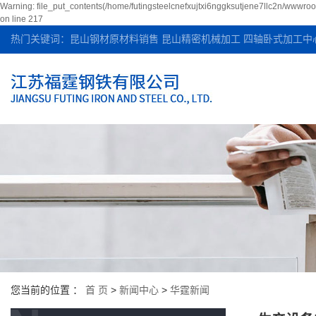
Warning: file_put_contents(/home/futingsteelcnefxujtxi6nggksutjene7llc2n/wwwroo
on line 217
热门关键词：
昆山钢材原材料销售
昆山精密机械加工
四轴卧式加工中
您当前的位置 ：
首 页
>
新闻中心
>
华霆新闻